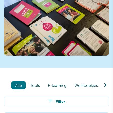
Kennis voor de zorg
Alle
Tools
E-learning
Werkboekjes
Publ
Filter