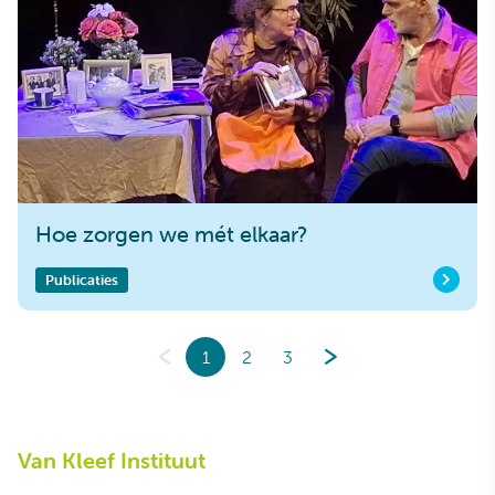
Hoe zorgen we mét elkaar?
Publicaties
1
2
3
Van Kleef Instituut