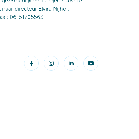
e gezamenlijk een projectsubsidie
naar directeur Elvira Nijhof,
praak 06-51705563.