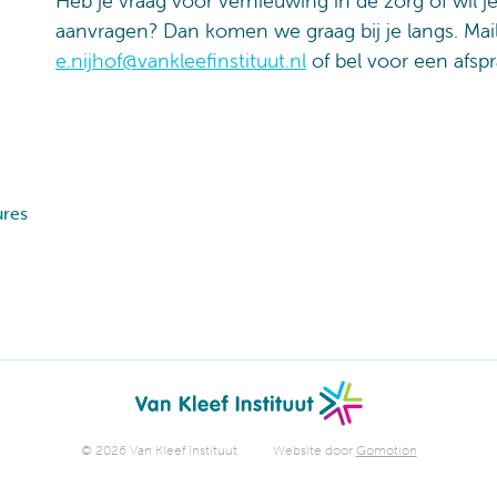
Heb je vraag voor vernieuwing in de zorg of wil j
aanvragen? Dan komen we graag bij je langs. Mail 
e.nijhof@vankleefinstituut.nl
of bel voor een afs
ures
© 2026 Van Kleef Instituut
Website door
Gomotion