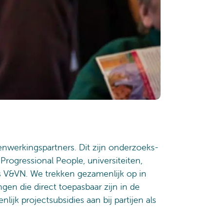
werkingspartners. Dit zijn onderzoeks-
rogressional People, universiteiten,
s V&VN. We trekken gezamenlijk op in
gen die direct toepasbaar zijn in de
lijk projectsubsidies aan bij partijen als