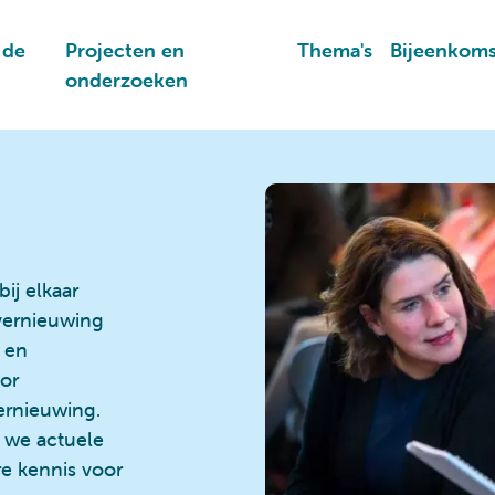
 de
Projecten en
Thema's
Bijeenkom
onderzoeken
ij elkaar
vernieuwing
 en
or
ernieuwing.
 we actuele
re kennis voor