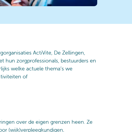
gorganisaties ActiVite, De Zellingen,
et hun zorgprofessionals, bestuurders en
rlijks welke actuele thema’s we
iviteiten of
aringen over de eigen grenzen heen. Ze
oor (wijk)verpleegkundigen,