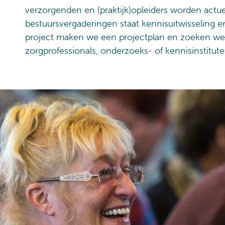
verzorgenden en (praktijk)opleiders worden actu
bestuursvergaderingen staat kennisuitwisseling en
project maken we een projectplan en zoeken we 
zorgprofessionals, onderzoeks- of kennisinstitut