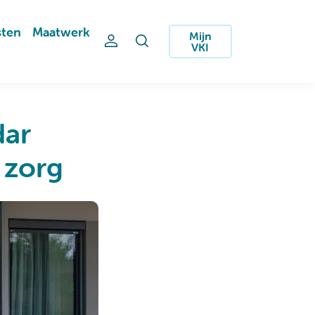
sten
Maatwerk
Mijn
VKI
dar
 zorg