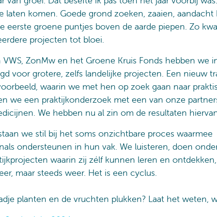
r van groei. Dat besefte ik pas toen het jaar voorbij was
 te laten komen. Goede grond zoeken, zaaien, aandacht 
e eerste groene puntjes boven de aarde piepen. Zo kw
erdere projecten tot bloei.
an VWS, ZonMw en het Groene Kruis Fonds hebben we i
egd voor grotere, zelfs landelijke projecten. Een nieuw 
jvoorbeeld, waarin we met hen op zoek gaan naar prakti
ten we een praktijkonderzoek met een van onze partner
icijnen. We hebben nu al zin om de resultaten hiervan
t staan we stil bij het soms onzichtbare proces waarmee
nals ondersteunen in hun vak. We luisteren, doen onde
tijkprojecten waarin zij zélf kunnen leren en ontdekken
keer, maar steeds weer. Het is een cyclus.
aadje planten en de vruchten plukken? Laat het weten, w