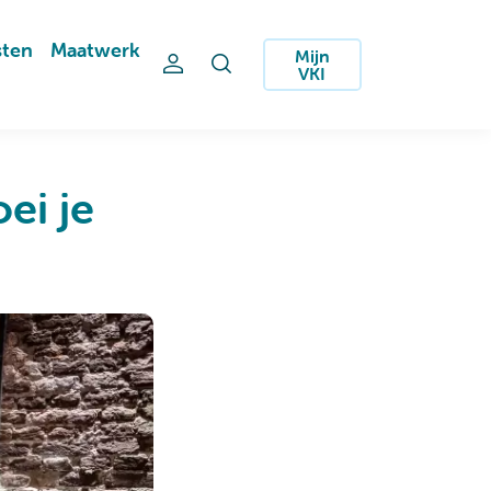
sten
Maatwerk
Mijn
VKI
ei je