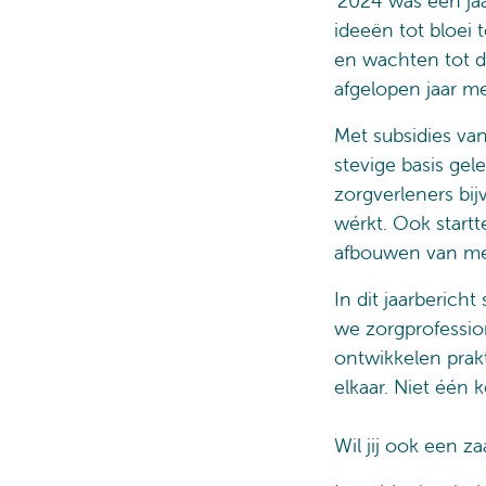
'2024 was een jaa
ideeën tot bloei
en wachten tot d
afgelopen jaar me
Met subsidies v
stevige basis gel
zorgverleners bi
wérkt. Ook start
afbouwen van med
In dit jaarberich
we zorgprofessio
ontwikkelen prak
elkaar. Niet één 
Wil jij ook een z