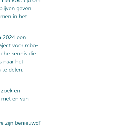
. Het kost tijd om
blijven geven
amen in het
n 2024 een
traject voor mbo-
sche kennis die
s naar het
 te delen.
rzoek en
, met en van
e zijn benieuwd!'