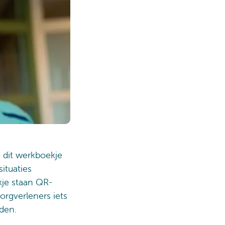
 dit werkboekje
ituaties
kje staan QR-
rgverleners iets
nden.