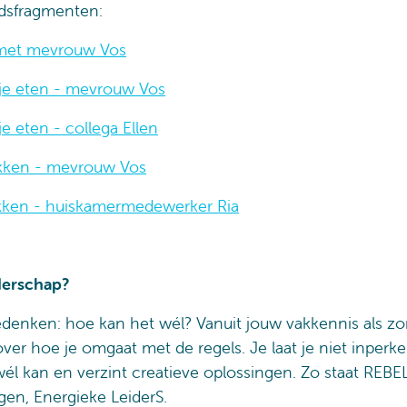
idsfragmenten:
met mevrouw Vos
pje eten - mevrouw Vos
je eten - collega Ellen
ikken - mevrouw Vos
ikken - huiskamermedewerker Ria
iderschap?
denken: hoe kan het wél? Vanuit jouw vakkennis als z
ver hoe je omgaat met de regels. Je laat je niet inperk
él kan en verzint creatieve oplossingen. Zo staat REBE
gen, Energieke LeiderS.