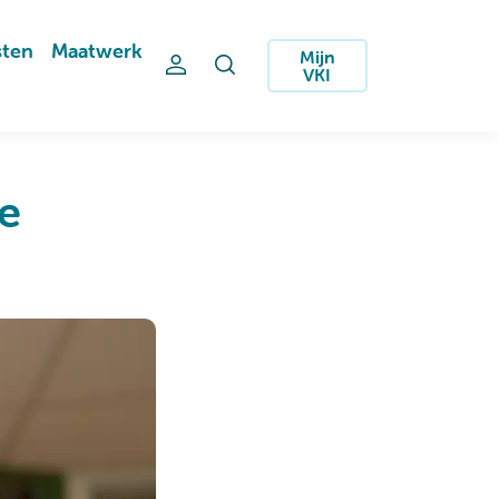
sten
Maatwerk
Mijn
VKI
e