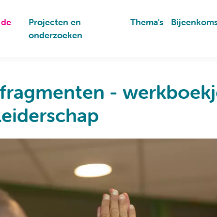
 de
Projecten en
Thema's
Bijeenkom
onderzoeken
sfragmenten - werkboekj
leiderschap