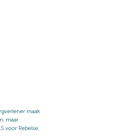
orgverlener maak
en, maar
LS voor Rebelse,