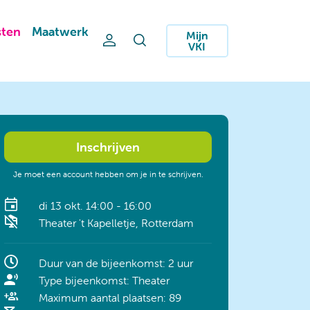
sten
Maatwerk
Mijn
VKI
Inschrijven
Je moet een account hebben om je in te schrijven.
di 13 okt. 14:00 - 16:00
Theater 't Kapelletje, Rotterdam
Duur van de bijeenkomst: 2 uur
Type bijeenkomst: Theater
Maximum aantal plaatsen: 89