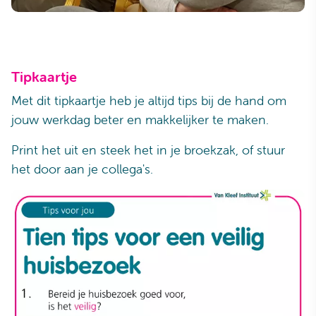
Tipkaartje
Met dit tipkaartje heb je altijd tips bij de hand om
jouw werkdag beter en makkelijker te maken.
Print het uit en steek het in je broekzak, of stuur
het door aan je collega's.