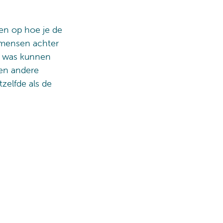
ken op hoe je de
 mensen achter
l was kunnen
en andere
tzelfde als de