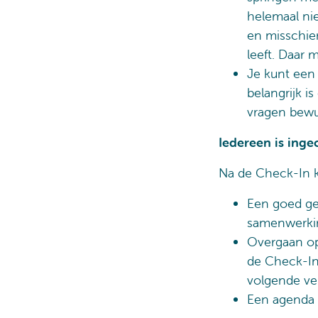
helemaal ni
en misschien
leeft. Daar 
Je kunt een 
belangrijk is
vragen bewus
Iedereen is ing
Na de Check-In k
Een goed ge
samenwerkin
Overgaan o
de Check-In
volgende ve
Een agenda 