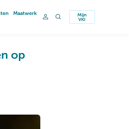
sten
Maatwerk
Mijn
VKI
en op