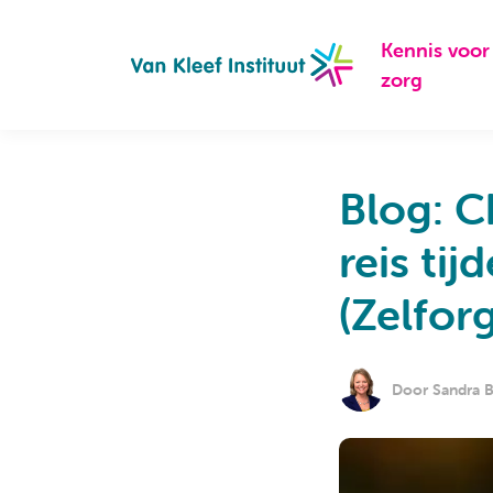
Navigation
Kennis voor
zorg
Blog: C
reis ti
(Zelfor
Door Sandra B