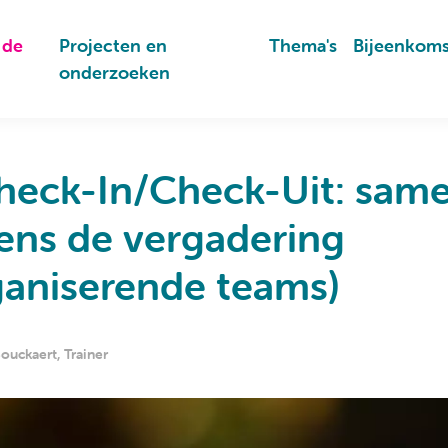
 de
Projecten en
Thema's
Bijeenkom
onderzoeken
heck-In/Check-Uit: sam
jdens de vergadering
ganiserende teams)
ouckaert, Trainer