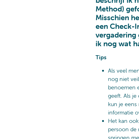
beschrijf ik
Method) gefo
Misschien he
een Check-In
vergadering 
ik nog wat h
Tips
Als veel men
nog niet vei
benoemen en
geeft. Als je
kun je eens
informatie o
Het kan ook 
persoon de 
springen me