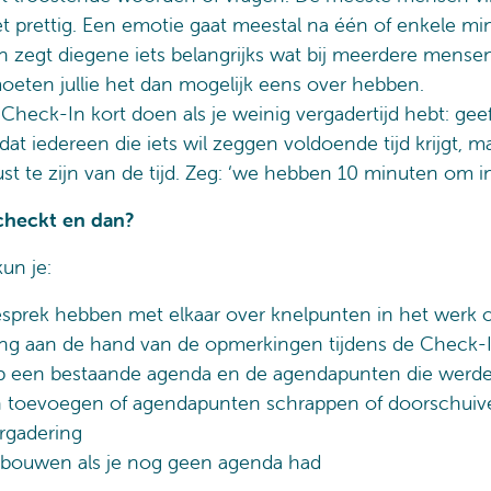
et prettig. Een emotie gaat meestal na één of enkele m
 zegt diegene iets belangrijks wat bij meerdere mense
moeten jullie het dan mogelijk eens over hebben.
Check-In kort doen als je weinig vergadertijd hebt: gee
 dat iedereen die iets wil zeggen voldoende tijd krijgt, ma
t te zijn van de tijd. Zeg: ‘we hebben 10 minuten om i
echeckt en dan?
un je:
sprek hebben met elkaar over knelpunten in het werk o
g aan de hand van de opmerkingen tijdens de Check-
p een bestaande agenda en de agendapunten die werd
 toevoegen of agendapunten schrappen of doorschuiv
rgadering
bouwen als je nog geen agenda had