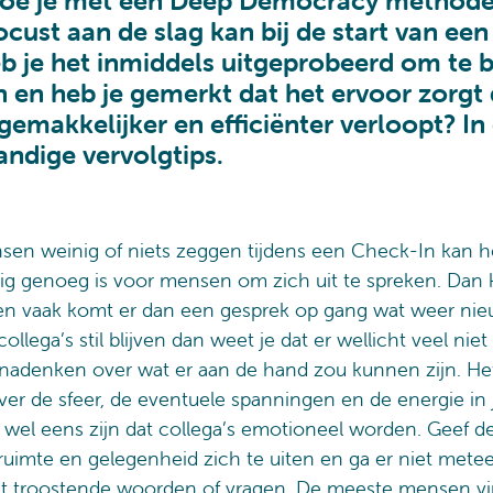
 hoe je met een Deep Democracy methode
cust aan de slag kan bij de start van een
b je het inmiddels uitgeprobeerd om te
 en heb je gemerkt dat het ervoor zorgt 
gemakkelijker en efficiënter verloopt? In 
andige vervolgtips.
sen weinig of niets zeggen tijdens een Check-In kan he
lig genoeg is voor mensen om zich uit te spreken. Dan k
 vaak komt er dan een gesprek op gang wat weer nie
 collega’s stil blijven dan weet je dat er wellicht veel ni
 nadenken over wat er aan de hand zou kunnen zijn. Het
ver de sfeer, de eventuele spanningen en de energie in 
wel eens zijn dat collega’s emotioneel worden. Geef d
ruimte en gelegenheid zich te uiten en ga er niet met
t troostende woorden of vragen. De meeste mensen vi