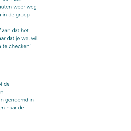
inuten weer weg
n in de groep
f aan dat het
ar dat je wel wil
n te checken’.
f de
In
en genoemd in
en naar de