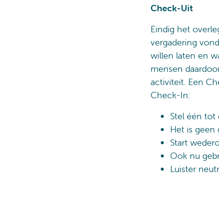
Check-Uit
Eindig het overl
vergadering vond
willen laten en 
mensen daardoor
activiteit. Een C
Check-In:
Stel één tot
Het is geen
Start wedero
Ook nu gebru
Luister neut