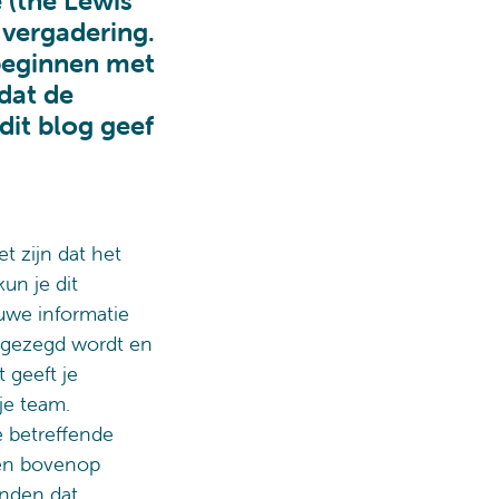
 (the Lewis
 vergadering.
 beginnen met
dat de
dit blog geef
t zijn dat het
un je dit
uwe informatie
et gezegd wordt en
 geeft je
je team.
e betreffende
een bovenop
nden dat