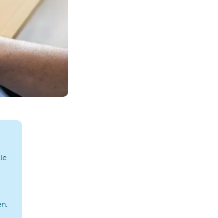
le
en.