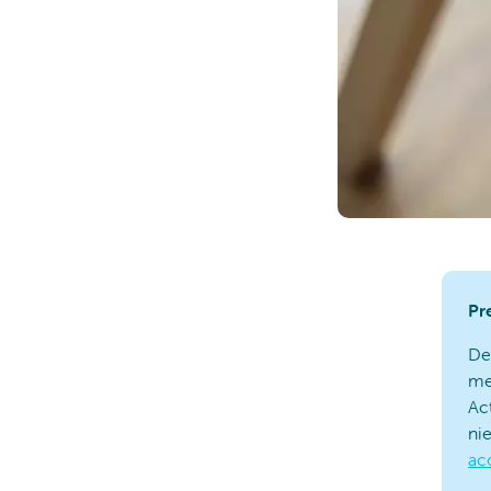
Pr
De
me
Ac
ni
ac