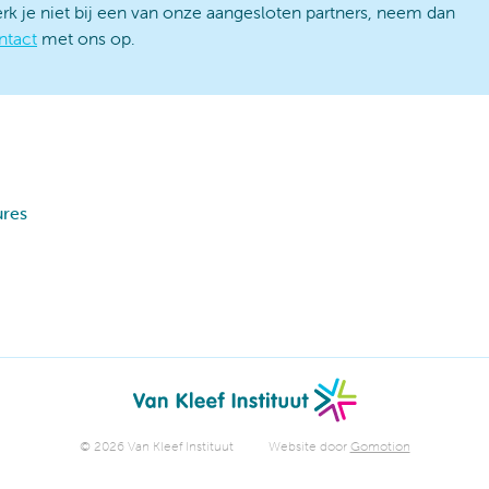
rk je niet bij een van onze aangesloten partners, neem dan
ntact
met ons op.
ures
© 2026 Van Kleef Instituut
Website door
Gomotion