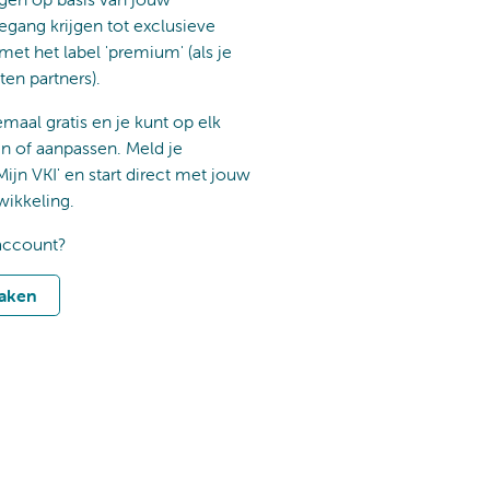
egang krijgen tot exclusieve
 met het label 'premium' (als je
ten partners).
emaal gratis en je kunt op elk
of aanpassen. Meld je
Mijn VKI' en start direct met jouw
wikkeling.
account?
aken