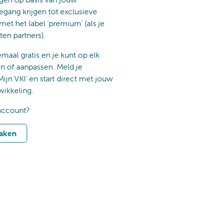
egang krijgen tot exclusieve
 met het label 'premium' (als je
ten partners).
emaal gratis en je kunt op elk
of aanpassen. Meld je
Mijn VKI' en start direct met jouw
wikkeling.
account?
aken