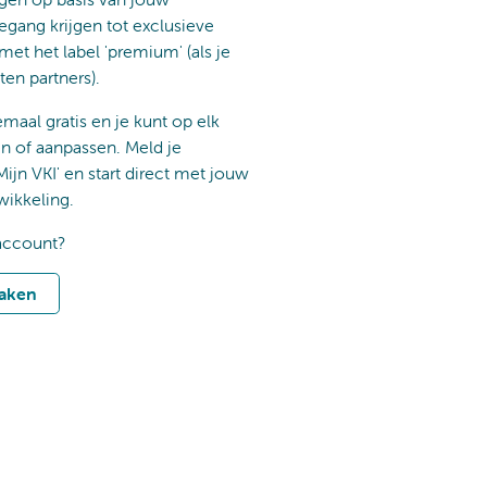
egang krijgen tot exclusieve
 met het label 'premium' (als je
ten partners).
emaal gratis en je kunt op elk
of aanpassen. Meld je
Mijn VKI' en start direct met jouw
wikkeling.
account?
aken